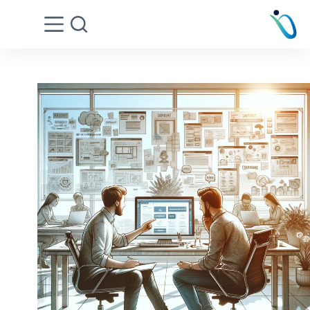
Ski
t
conten